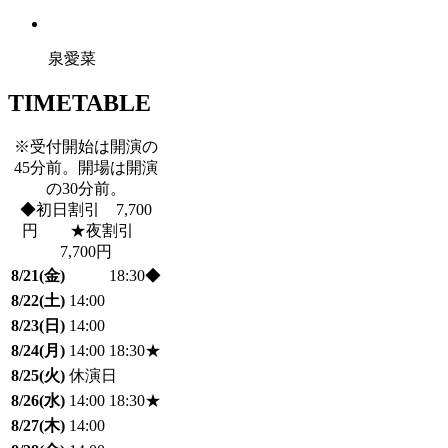
泉愛菜
TIMETABLE
※受付開始は開演の
45分前。開場は開演
の30分前。
◆初日割引 7,700
円 ★夜割引
7,700円
8/21(金)
18:30◆
8/22(土)
14:00
8/23(日)
14:00
8/24(月)
14:00
18:30★
8/25(火)
休演日
8/26(水)
14:00
18:30★
8/27(木)
14:00