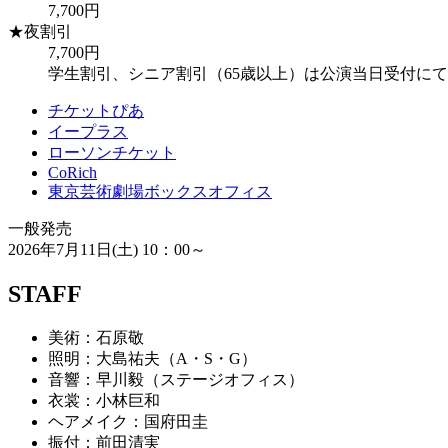
7,700
円
★夜割引
7,700
円
学生割引、シニア割引（65歳以上）は公演当日受付に
チケットぴあ
イープラス
ローソンチケット
CoRich
東京芸術劇場ボックスオフィス
一般発売
2026年7月11日(土) 10：00～
STAFF
美術：石原敬
照明：大島祐夫（A・S・G）
音響：早川毅（ステージオフィス）
衣裳：小林巨和
ヘアメイク：国府田圭
振付：前田清実