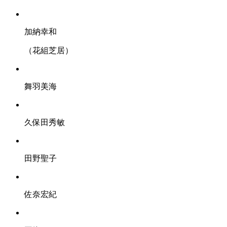
加納幸和
（花組芝居）
舞羽美海
久保田秀敏
田野聖子
佐奈宏紀