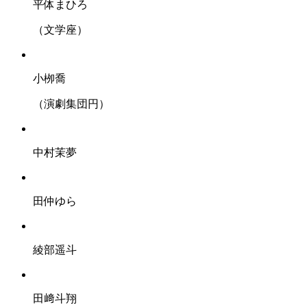
平体まひろ
（文学座）
小栁喬
（演劇集団円）
中村茉夢
田仲ゆら
綾部遥斗
田﨑斗翔