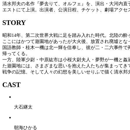
清水邦夫の名作『夢去りて、オルフェ』を、演出・大河内直子、
エストにて上演。出演者、公演日程、チケット、劇場アクセ
STORY
昭和14年、第二次世界大戦に足を踏み入れた時代。北陸の酔
ここにはかつて遊園地があったが大火後、放置され廃墟とな
国語教師・桂木一機は北一輝を信奉し、彼が二・二六事件で
帰ってくる。
一方、陸軍少尉・中原紘市は小桜大尉夫人・夢野が一機と姦
た遊園地には、さまざまな思いを抱えた人たちが集まってき
戦争の記憶、そして人々の幻想を美しいせりふで描く清水邦夫
CAST
大石継太
朝海ひかる