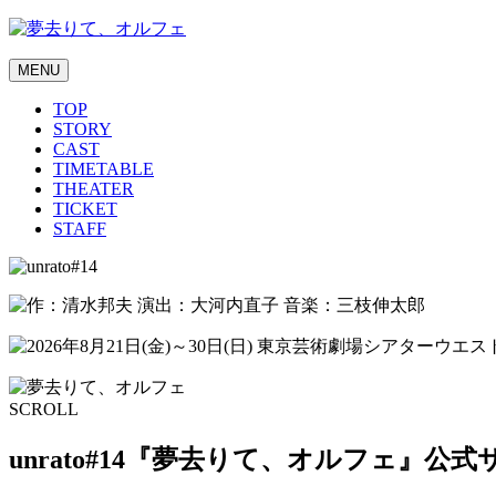
MENU
TOP
STORY
CAST
TIMETABLE
THEATER
TICKET
STAFF
SCROLL
unrato#14『夢去りて、オルフェ』公式