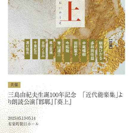
unrato
主催・共催
企画・制作協力
その他
共催
三島由紀夫生誕100年記念 「近代能楽集」よ
COMPANY
会社概要
り朗読公演『邯鄲』『葵上』
2025.05.13-05.14
有楽町朝日ホール