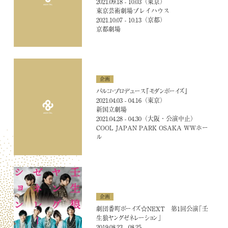
2021.09.18 - 10.03（東京）
東京芸術劇場プレイハウス
2021.10.07 - 10.13（京都）
京都劇場
企画
パルコ・プロデュース『モダンボーイズ』
2021.04.03 - 04.16（東京）
新国立劇場
2021.04.28 - 04.30（大阪・公演中止）
COOL JAPAN PARK OSAKA WWホー
ル
CONTACT
企画
劇団番町ボーイズ☆NEXT 第1回公演「壬
生狼ヤングゼネレーション」
2019.08.23 - 08.25