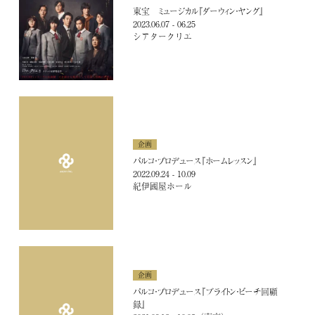
unrato
東宝 ミュージカル『ダーウィン・ヤング』
2023.06.07 - 06.25
シアタークリエ
主催・共催
企画・制作協力
企画
その他
パルコ・プロデュース『ホームレッスン』
2022.09.24 - 10.09
紀伊國屋ホール
企画
COMPANY
パルコ・プロデュース『ブライトン・ビーチ回顧
録』