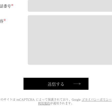
※
話番号
※
HIVES
容
公演履歴
to
・共催
企画・制作協力
その他
PANY
会社概要
のサイトは reCAPTCHA によって保護されており、Google
プライバシーポリシー
利用規約
が適用されます。