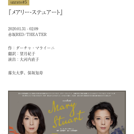
unrato#5
歴
『メアリー・ステュアート』
2020.01.31 - 02.09
unrato
赤坂RED/THEATER
作：ダーチャ・マライーニ
主催・共催
翻訳：望月紀子
演出：大河内直子
企画・制作協力
霧矢大夢、保坂知寿
その他
COMPANY
会社概