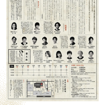
その他
COMPANY
会
社
概
要