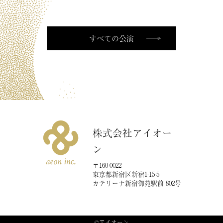
CONTACT
お
問
すべての公演
い
合
わ
せ
株式会社アイオー
ン
〒160-0022
東京都新宿区新宿1-15-5
カテリーナ新宿御苑駅前 802号
©︎アイオーン