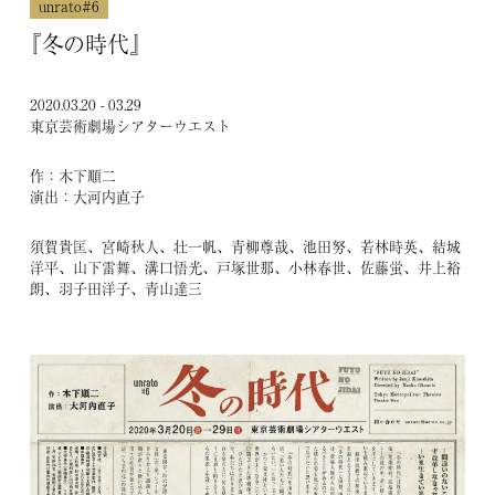
unrato#6
ARCHIVES
『冬の時代』
公
演
2020.03.20 - 03.29
東京芸術劇場シアターウエスト
履
作：木下順二
歴
演出：大河内直子
須賀貴匡、宮崎秋人、壮一帆、青柳尊哉、池田努、若林時英、結城
洋平、山下雷舞、溝口悟光、戸塚世那、小林春世、佐藤蛍、井上裕
朗、羽子田洋子、青山達三
unrato
主催・共催
企画・制作協力