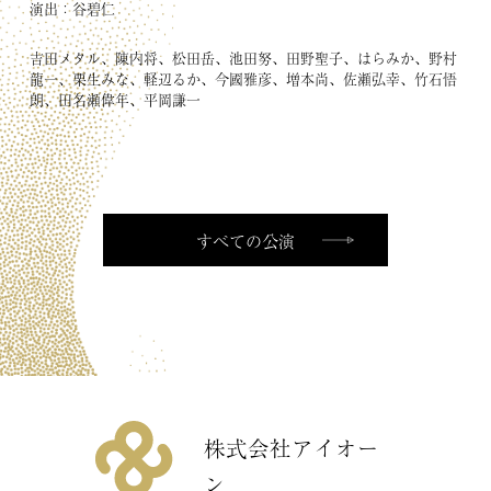
演出：谷碧仁
吉田メタル、陳内将、松田岳、池田努、田野聖子、はらみか、野村
龍一、栗生みな、軽辺るか、今國雅彦、増本尚、佐瀬弘幸、竹石悟
朗、田名瀬偉年、平岡謙一
CONTACT
お問い
合わせ
すべての公演
株式会社アイオー
ン