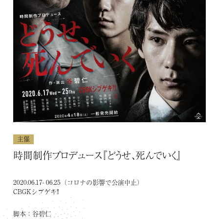
歴
unrato
主催・共催
企画・制作協力
その他
主催
時間制作プロデュース『どうせ、死んでいく』
2020.06.17- 06.25（コロナの影響で公演中止）
CBGKシブゲキ!!
COMPANY
会社概
脚本：谷碧仁
要