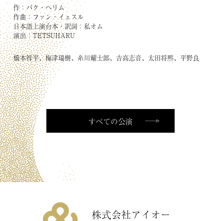
要
作：パク・ヘリム
作曲：ファン・イェスル
日本語上演台本・訳詞：私オム
演出：TETSUHARU
橋本祥平、梅津瑞樹、糸川耀士郎、吉高志音、太田将熙、平野良
CONTACT
お問い
合わせ
すべての公演
株式会社アイオー