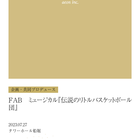
歴
unrato
主催・共催
企画・制作協力
その他
企画・共同プロデュース
FAB ミュージカル『伝説のリトルバスケットボール
団』
2023.07.27
COMPANY
タワーホール船堀
会社概