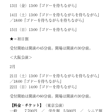
13日（金）13:00『ゴドーを待ちながら』
14日（土）13:00『ゴドーを待ちながらを待ちながら』
／18:00『ゴドーを待ちながらを待ちながら』
15日（日）13:00『ゴドーを待ちながら』
★＝初日割
受付開始は開演の45分前。開場は開演の30分前。
＜大阪公演＞
2月
21日（土）13:00『ゴドーを待ちながらを待ちながら』
／18:00『ゴドーを待ちながら』
22日（日）14:00『ゴドーを待ちながら』
受付開始は開演の60分前。開場は開演の30分前。
【料金・チケット】
（東京公演）
一般 7,700円 ／ 学生割 5,500円 ／ シニア割