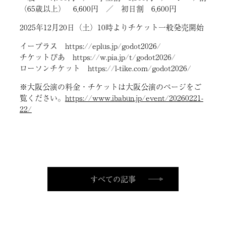
（65歳以上） 6,600円 ／ 初日割 6,600円
2025年12月20日（土）10時よりチケット一般発売開始
イープラス https://eplus.jp/godot2026/
チケットぴあ https://w.pia.jp/t/godot2026/
ローソンチケット https://l-tike.com/godot2026/
※大阪公演の料金・チケットは大阪公演のページをご
覧ください。
https://www.ibabun.jp/event/20260221-
22/
すべての記事