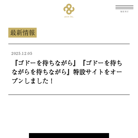
メニュ
最新情報
TOP
トップ
2025.12.05
『ゴドーを待ちながら』『ゴドーを待ち
NEWS
最新情報
ながらを待ちながら』特設サイトをオー
プンしました！
ARCHIVES
公演履歴
unrato
主催・共催
企画・制作協力
その他