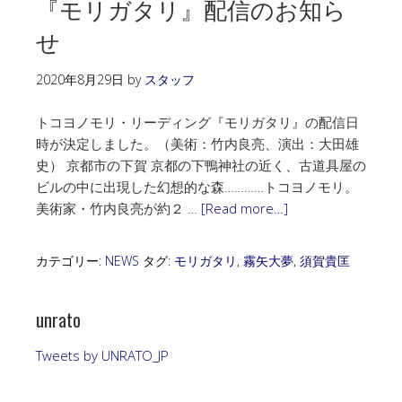
『モリガタリ』配信のお知ら
せ
2020年8月29日
by
スタッフ
トコヨノモリ・リーディング『モリガタリ』の配信日
時が決定しました。（美術：竹内良亮、演出：大田雄
史） 京都市の下賀 京都の下鴨神社の近く、古道具屋の
ビルの中に出現した幻想的な森…………トコヨノモリ。
美術家・竹内良亮が約２ …
[Read more…]
カテゴリー:
NEWS
タグ:
モリガタリ
,
霧矢大夢
,
須賀貴匡
unrato
Tweets by UNRATO_JP