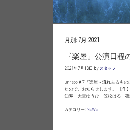
月別:
7月 2021
『楽屋』公演日程
2021年7月18日
by
スタッフ
unrato＃7『楽屋～流れ去る
たので、お知らせします。 【作
知寿 大空ゆうひ 笠松はる 磯田美
カテゴリー:
NEWS