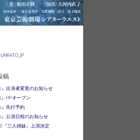
 UNRATO_JP
投稿
妹』出演者変更のお知らせ
』HPオープン
妹』先行予約
妹』公演日程のお知らせ
o＃10『三人姉妹』上演決定