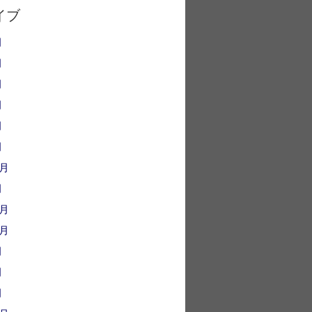
イブ
月
月
月
月
月
月
2月
月
1月
0月
月
月
月