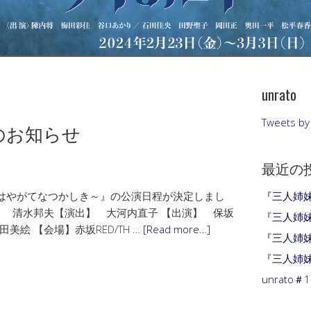
unrato
Tweets by
のお知らせ
最近の
ものはやがてなつかしき～』の公演日程が決定しまし
『三人姉
】 清水邦夫【演出】 大河内直子 【出演】 保坂
『三人姉妹
絵 【会場】赤坂RED/TH …
[Read more…]
『三人姉
『三人姉
unrat