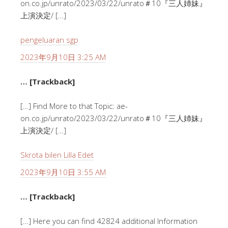
on.co.jp/unrato/2023/03/22/unrato＃10『三人姉妹』
上演決定/ […]
pengeluaran sgp
2023年9月10日 3:25 AM
… [Trackback]
[…] Find More to that Topic: ae-
on.co.jp/unrato/2023/03/22/unrato＃10『三人姉妹』
上演決定/ […]
Skrota bilen Lilla Edet
2023年9月10日 3:55 AM
… [Trackback]
[…] Here you can find 42824 additional Information