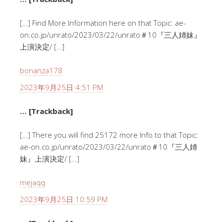
[…] Find More Information here on that Topic: ae-
on.co.jp/unrato/2023/03/22/unrato＃10『三人姉妹』
上演決定/ […]
bonanza178
2023年9月25日 4:51 PM
… [Trackback]
[…] There you will find 25172 more Info to that Topic:
ae-on.co.jp/unrato/2023/03/22/unrato＃10『三人姉
妹』上演決定/ […]
mejaqq
2023年9月25日 10:59 PM