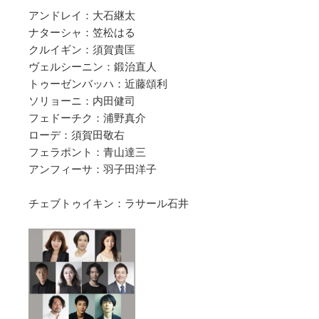
アンドレイ：大石継太
ナターシャ：笠松はる
クルイギン：須賀貴匡
ヴェルシーニン：鍛治直人
トゥーゼンバッハ：近藤頌利
ソリョーニ：内田健司
フェドーチク：浦野真介
ローデ：須賀田敬右
フェラポント：青山達三
アンフィーサ：羽子田洋子
チェブトゥイキン：ラサール石井