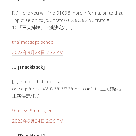
[…] Here you will find 91096 more Information to that
Topic: ae-on.co.jp/unrato/2023/03/22/unrato＃
10『三人姉妹』上演決定/ […]
thai massage school
2023年9月23日 7:32 AM
… [Trackback]
[…] Info on that Topic: ae-
on.co.jp/unrato/2023/03/22/unrato＃10『三人姉妹』
上演決定/ […]
9mm vs 9mm luger
2023年9月24日 2:36 PM
… [Trackback]