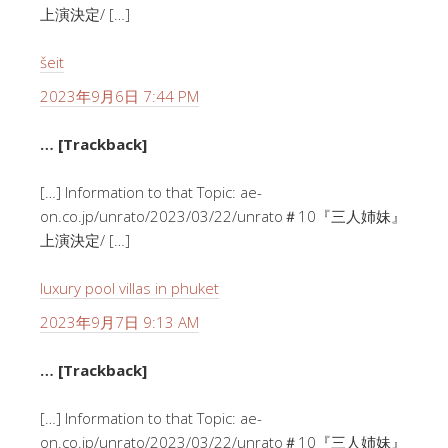
上演決定/ […]
šeit
2023年9月6日 7:44 PM
… [Trackback]
[…] Information to that Topic: ae-
on.co.jp/unrato/2023/03/22/unrato＃10『三人姉妹』
上演決定/ […]
luxury pool villas in phuket
2023年9月7日 9:13 AM
… [Trackback]
[…] Information to that Topic: ae-
on.co.jp/unrato/2023/03/22/unrato＃10『三人姉妹』