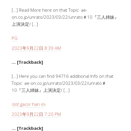
[…] Read More here on that Topic: ae-
on.co.jp/unrato/2023/03/22/unrato＃10『三人姉妹』
上演決定/ […]
PG
2023年9月22日 8:39 AM
… [Trackback]
[…] Here you can find 94716 additional Info on that
Topic: ae-on.co.jp/unrato/2023/03/22/unrato＃
10『三人姉妹』上演決定/ […]
slot gacor hari ini
2023年9月22日 7:20 PM
… [Trackback]