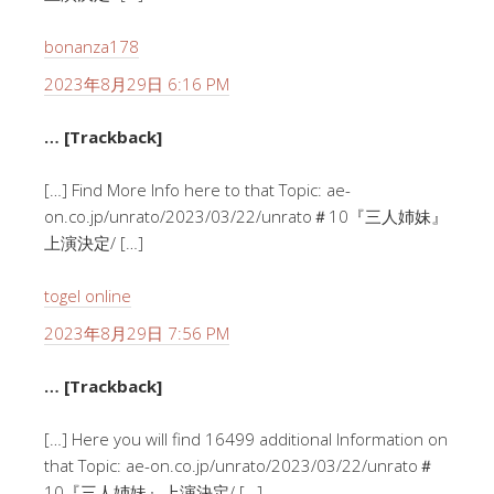
bonanza178
2023年8月29日 6:16 PM
… [Trackback]
[…] Find More Info here to that Topic: ae-
on.co.jp/unrato/2023/03/22/unrato＃10『三人姉妹』
上演決定/ […]
togel online
2023年8月29日 7:56 PM
… [Trackback]
[…] Here you will find 16499 additional Information on
that Topic: ae-on.co.jp/unrato/2023/03/22/unrato＃
10『三人姉妹』上演決定/ […]