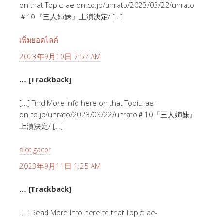
on that Topic: ae-on.co.jp/unrato/2023/03/22/unrato
＃10『三人姉妹』上演決定/ […]
เพิ่มยอดไลค์
2023年9月10日 7:57 AM
… [Trackback]
[…] Find More Info here on that Topic: ae-
on.co.jp/unrato/2023/03/22/unrato＃10『三人姉妹』
上演決定/ […]
slot gacor
2023年9月11日 1:25 AM
… [Trackback]
[…] Read More Info here to that Topic: ae-