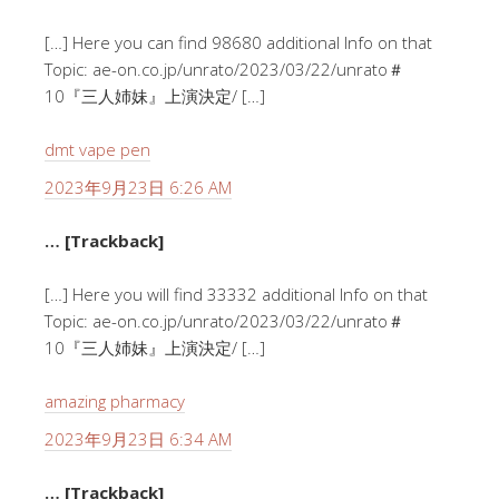
[…] Here you can find 98680 additional Info on that
Topic: ae-on.co.jp/unrato/2023/03/22/unrato＃
10『三人姉妹』上演決定/ […]
dmt vape pen
2023年9月23日 6:26 AM
… [Trackback]
[…] Here you will find 33332 additional Info on that
Topic: ae-on.co.jp/unrato/2023/03/22/unrato＃
10『三人姉妹』上演決定/ […]
amazing pharmacy
2023年9月23日 6:34 AM
… [Trackback]