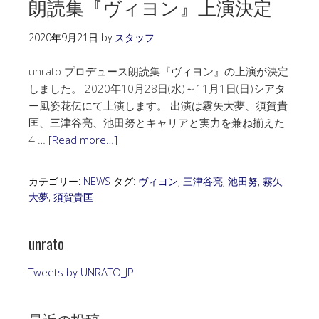
朗読集『ヴィヨン』上演決定
2020年9月21日
by
スタッフ
unrato プロデュース朗読集『ヴィヨン』の上演が決定
しました。 2020年10月28日(水)～11月1日(日)シアタ
ー風姿花伝にて上演します。 出演は霧矢大夢、須賀貴
匡、三津谷亮、池田努とキャリアと実力を兼ね揃えた
4 …
[Read more…]
カテゴリー:
NEWS
タグ:
ヴィヨン
,
三津谷亮
,
池田努
,
霧矢
大夢
,
須賀貴匡
unrato
Tweets by UNRATO_JP