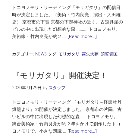
トコヨノモリ・リーディング『モリガタリ』の配信日
時が決定しました。（美術：竹内良亮、演出：大田雄
史） 京都市の下賀 京都の下鴨神社の近く、古道具屋の
ビルの中に出現した幻想的な森…………トコヨノモリ。
美術家・竹内良亮が約２ …
[Read more…]
カテゴリー:
NEWS
タグ:
モリガタリ
,
霧矢大夢
,
須賀貴匡
『モリガタリ』開催決定！
2020年7月29日
by
スタッフ
トコヨノモリ・リーディング 『モリガタリ～怪談牡丹
燈籠より』の開催が決定しました。 京都市の片隅、古
いビルの中に出現した幻想的な森……トコヨノモリ。
舞台美術家・竹内良亮が約２年をかけて創作したトコ
ヨノモリで、小さな朗読 …
[Read more…]