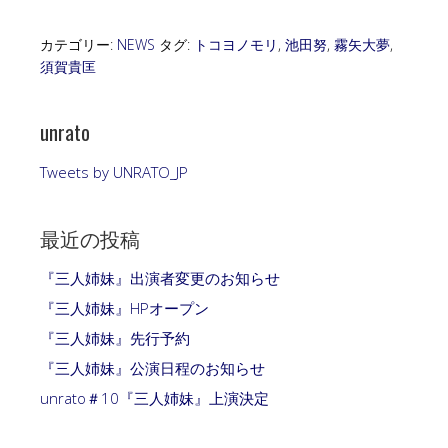
カテゴリー:
NEWS
タグ:
トコヨノモリ
,
池田努
,
霧矢大夢
,
須賀貴匡
unrato
Tweets by UNRATO_JP
最近の投稿
『三人姉妹』出演者変更のお知らせ
『三人姉妹』HPオープン
『三人姉妹』先行予約
『三人姉妹』公演日程のお知らせ
unrato＃10『三人姉妹』上演決定