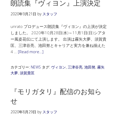
朗読集『ヴィヨン』上演決定
2020年9月21日
by
スタッフ
unrato プロデュース朗読集『ヴィヨン』の上演が決定
しました。 2020年10月28日(水)～11月1日(日)シアタ
ー風姿花伝にて上演します。 出演は霧矢大夢、須賀貴
匡、三津谷亮、池田努とキャリアと実力を兼ね揃えた
4 …
[Read more…]
カテゴリー:
NEWS
タグ:
ヴィヨン
,
三津谷亮
,
池田努
,
霧矢
大夢
,
須賀貴匡
『モリガタリ』配信のお知ら
せ
2020年8月29日
by
スタッフ