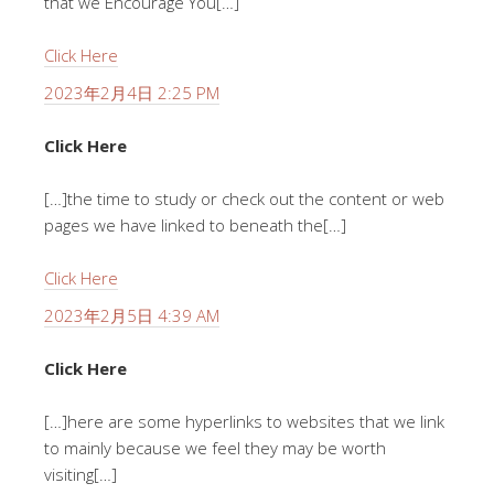
that we Encourage You[…]
Click Here
2023年2月4日 2:25 PM
Click Here
[…]the time to study or check out the content or web
pages we have linked to beneath the[…]
Click Here
2023年2月5日 4:39 AM
Click Here
[…]here are some hyperlinks to websites that we link
to mainly because we feel they may be worth
visiting[…]