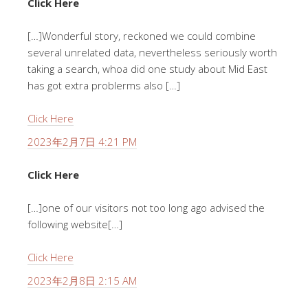
Click Here
[…]Wonderful story, reckoned we could combine
several unrelated data, nevertheless seriously worth
taking a search, whoa did one study about Mid East
has got extra problerms also […]
Click Here
2023年2月7日 4:21 PM
Click Here
[…]one of our visitors not too long ago advised the
following website[…]
Click Here
2023年2月8日 2:15 AM