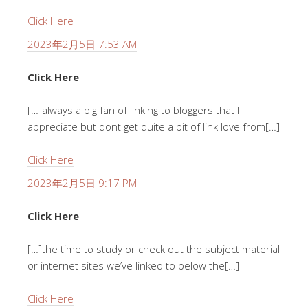
Click Here
2023年2月5日 7:53 AM
Click Here
[…]always a big fan of linking to bloggers that I
appreciate but dont get quite a bit of link love from[…]
Click Here
2023年2月5日 9:17 PM
Click Here
[…]the time to study or check out the subject material
or internet sites we’ve linked to below the[…]
Click Here