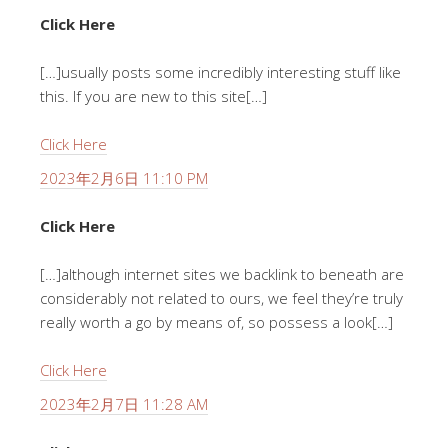
Click Here
[…]usually posts some incredibly interesting stuff like
this. If you are new to this site[…]
Click Here
2023年2月6日 11:10 PM
Click Here
[…]although internet sites we backlink to beneath are
considerably not related to ours, we feel they’re truly
really worth a go by means of, so possess a look[…]
Click Here
2023年2月7日 11:28 AM